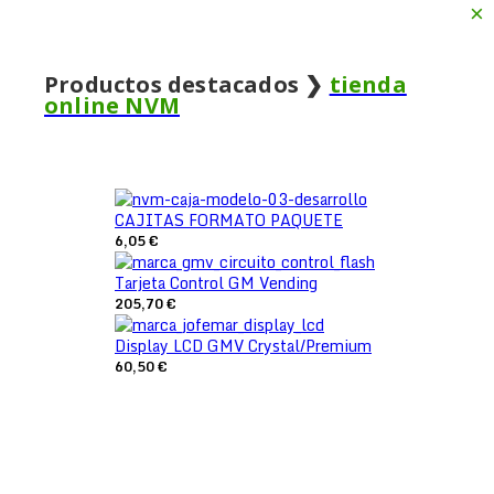
×
Productos destacados ❯
tienda
online NVM
CAJITAS FORMATO PAQUETE
6,05 €
Tarjeta Control GM Vending
205,70 €
Pedidos por teléfono
656 82 69 69
Display LCD GMV Crystal/Premium
60,50 €
Cart