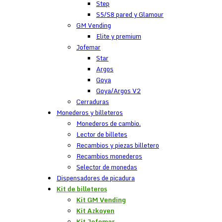
Step
S5/S8 pared y Glamour
GM Vending
Elite y premium
Jofemar
Star
Argos
Goya
Goya/Argos V2
Cerraduras
Monederos y billeteros
Monederos de cambio.
Lector de billetes
Recambios y piezas billetero
Recambios monederos
Selector de monedas
Dispensadores de picadura
Kit de billeteros
Kit GM Vending
Kit Azkoyen
Kit Jofemar