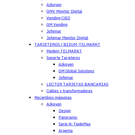
Azkoyen
GMV Monitor Digital
Vending CBD
GM Vending
Jofemar
Jofemar Monitor Digital
TARJETEROS / BIZUM-TELMARKT
Modem TELMARKT
Soporte Tarjeteros
Azkoyen
GM Global Solutions
Jofemar
LECTOR TARJETAS BANCARIAS
Cables y transformadores
Recambios máquinas
Azkoyen
Design
Panoramic
Serie N-TeideMax
Argenta