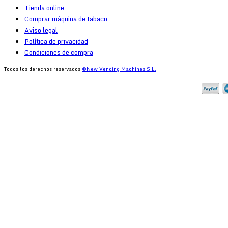
Tienda online
Comprar máquina de tabaco
Aviso legal
Política de privacidad
Condiciones de compra
Todos los derechos reservados
©New Vending Machines S.L.
Log In
or
Register
Usuario
Contraseña
Recuérdeme
¿Recordar contraseña?