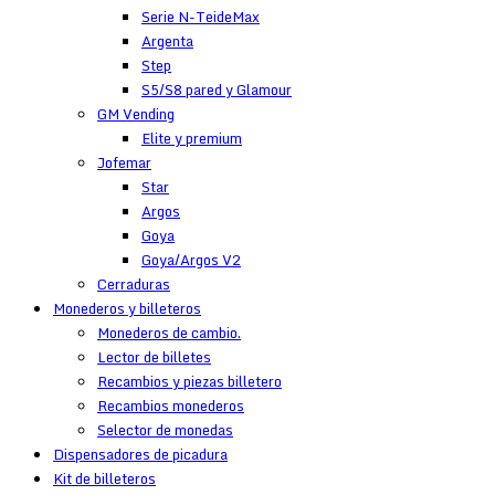
Serie N-TeideMax
Argenta
Step
S5/S8 pared y Glamour
GM Vending
Elite y premium
Jofemar
Star
Argos
Goya
Goya/Argos V2
Cerraduras
Monederos y billeteros
Monederos de cambio.
Lector de billetes
Recambios y piezas billetero
Recambios monederos
Selector de monedas
Dispensadores de picadura
Kit de billeteros