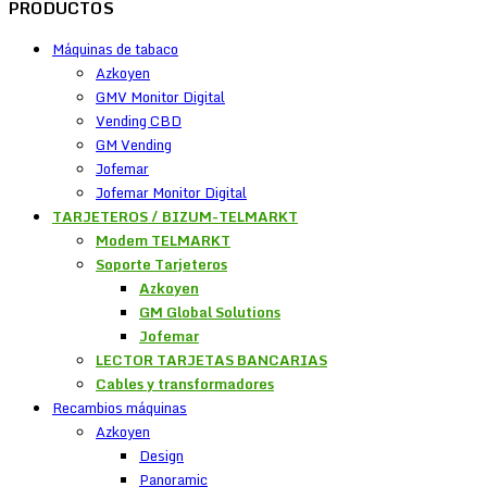
PRODUCTOS
Máquinas de tabaco
Azkoyen
GMV Monitor Digital
Vending CBD
GM Vending
Jofemar
Jofemar Monitor Digital
TARJETEROS / BIZUM-TELMARKT
Modem TELMARKT
Soporte Tarjeteros
Azkoyen
GM Global Solutions
Jofemar
LECTOR TARJETAS BANCARIAS
Cables y transformadores
Recambios máquinas
Azkoyen
Design
Panoramic