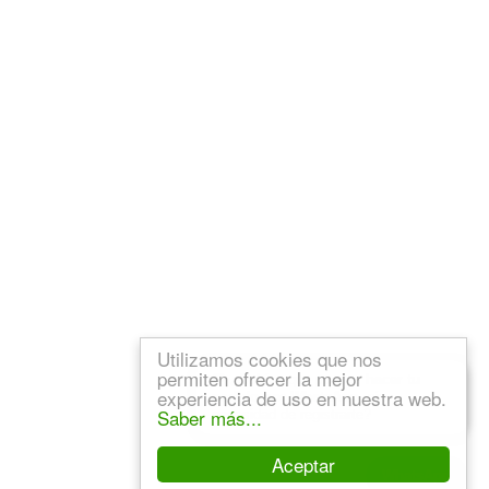
Utilizamos cookies que nos
permiten ofrecer la mejor
💬 ¿Sabías que puedes
hacer tu
experiencia de uso en nuestra web.
pedido por WhatsApp
, sin
Saber más...
necesidad de registrarte?
Aceptar
WhatsApp