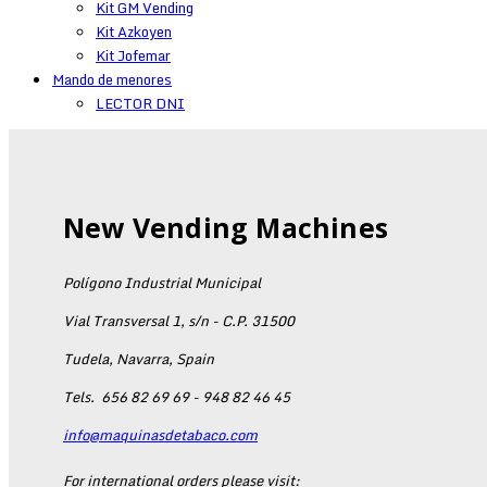
Kit GM Vending
Kit Azkoyen
Kit Jofemar
Mando de menores
LECTOR DNI
New Vending Machines
Polígono Industrial Municipal
Vial Transversal 1, s/n - C.P. 31500
Tudela, Navarra, Spain
Tels.
656 82 69 69 - 948 82 46 45
info@maquinasdetabaco.com
For international orders please visit: