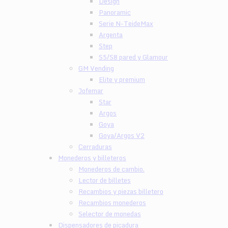
Design
Panoramic
Serie N-TeideMax
Argenta
Step
S5/S8 pared y Glamour
GM Vending
Elite y premium
Jofemar
Star
Argos
Goya
Goya/Argos V2
Cerraduras
Monederos y billeteros
Monederos de cambio.
Lector de billetes
Recambios y piezas billetero
Recambios monederos
Selector de monedas
Dispensadores de picadura