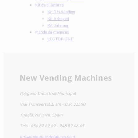
Kit de billeteros
Kit GM Vending
Kit Azkoyen
Kit Jofemar
Mando de menores
LECTOR DNI
New Vending Machines
Polígono Industrial Municipal
Vial Transversal 1, s/n - C.P. 31500
Tudela, Navarra, Spain
Tels.
656 82 69 69 - 948 82 46 45
info@maquinasdetabaco.com