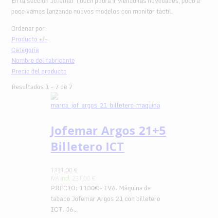
En la sección Jofemar Touch podrá ir viendo las novedades, poco a
poco vamos lanzando nuevos modelos con monitor táctil.
Ordenar por
Producto +/-
Categoría
Nombre del fabricante
Precio del producto
Resultados 1 - 7 de 7
Jofemar Argos 21+5
Billetero ICT
1331,00 €
IVA incl.
231,00 €
PRECIO: 1100€+ IVA. Máquina de
tabaco Jofemar Argos 21 con billetero
ICT. 36...