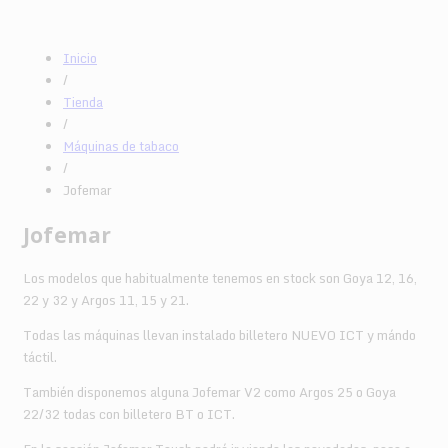
Inicio
/
Tienda
/
Máquinas de tabaco
/
Jofemar
Jofemar
Los modelos que habitualmente tenemos en stock son Goya 12, 16,
22 y 32 y Argos 11, 15 y 21.
Todas las máquinas llevan instalado billetero NUEVO ICT y mándo
táctil.
También disponemos alguna Jofemar V2 como Argos 25 o Goya
22/32 todas con billetero BT o ICT.