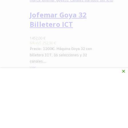
Jofemar Goya 32
Billetero ICT
1452,00 €
IVA incl.
252,00 €
Precio: 1200€. Máquina Goya 32 con
billetero ICT, 36 selecciones y 32
canales....
Ver
×
Jofemar Goya 41
Billetero ICT
1560,90 €
IVA incl.
270,90 €