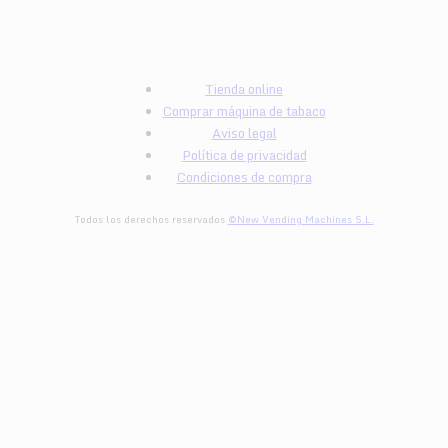
Tienda online
Comprar máquina de tabaco
Aviso legal
Política de privacidad
Condiciones de compra
Todos los derechos reservados
©New Vending Machines S.L.
egister