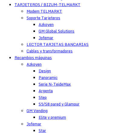
TARJETEROS / BIZUM-TELMARKT
Modem TELMARKT
Soporte Tarjeteros
Azkoyen
GM Global Solutions
Jofemar
LECTOR TARJETAS BANCARIAS
Cables y transformadores
Recambios máquinas
Azkoyen
Design
Panoramic
Serie N-TeideMax
Argenta
Step
S5/S8 pared y Glamour
GM Vending
Elite y premium
Jofemar
Star