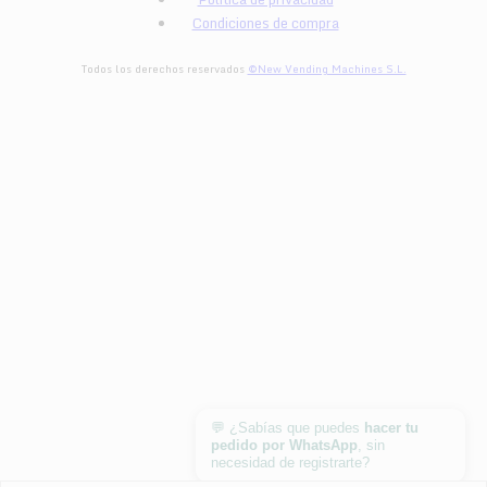
Condiciones de compra
Todos los derechos reservados
©New Vending Machines S.L.
egister
💬 ¿Sabías que puedes
hacer tu
pedido por WhatsApp
, sin
necesidad de registrarte?