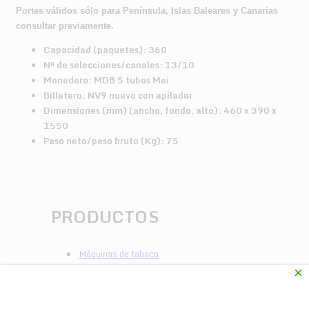
Portes válidos sólo para Península, Islas Baleares y Canarias
consultar previamente.
Capacidad (paquetes): 360
Nº de selecciones/canales: 13/10
Monedero: MDB 5 tubos Mei
Billetero: NV9 nuevo con apilador
Dimensiones (mm) (ancho, fondo, alto): 460 x 390 x
1550
Peso neto/peso bruto (Kg): 75
PRODUCTOS
Máquinas de tabaco
Azkoyen
×
GMV Monitor Digital
Vending CBD