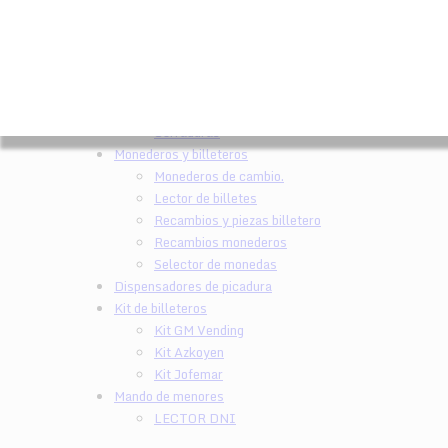
Elite y premium
Jofemar
Star
Argos
Goya
Goya/Argos V2
Cerraduras
Monederos y billeteros
Monederos de cambio.
Lector de billetes
Recambios y piezas billetero
Recambios monederos
Selector de monedas
Dispensadores de picadura
Kit de billeteros
Kit GM Vending
Kit Azkoyen
Kit Jofemar
Mando de menores
LECTOR DNI