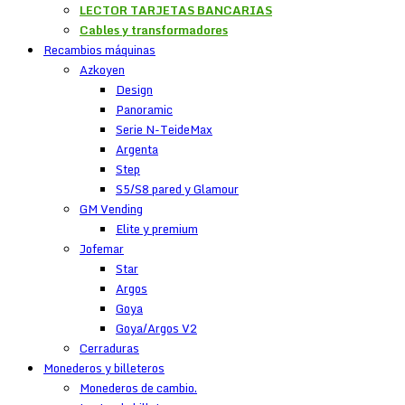
LECTOR TARJETAS BANCARIAS
Cables y transformadores
Recambios máquinas
Azkoyen
Design
Panoramic
Serie N-TeideMax
Argenta
Step
S5/S8 pared y Glamour
GM Vending
Elite y premium
Jofemar
Star
Argos
Goya
Goya/Argos V2
Cerraduras
Monederos y billeteros
Monederos de cambio.