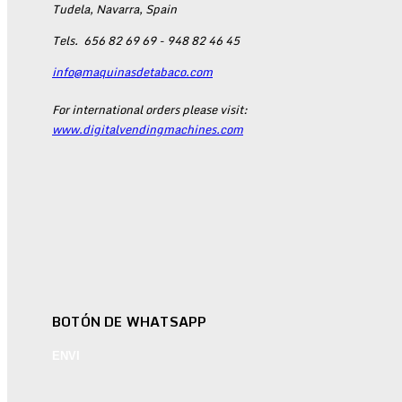
Tudela, Navarra, Spain
Tels.
656 82 69 69 - 948 82 46 45
info@maquinasdetabaco.com
For international orders please visit:
www.digitalvendingmachines.com
BOTÓN DE WHATSAPP
ENVI