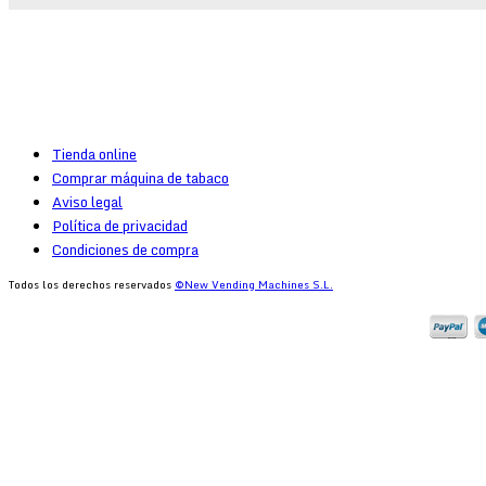
Tienda online
Comprar máquina de tabaco
Aviso legal
Política de privacidad
Condiciones de compra
Todos los derechos reservados
©New Vending Machines S.L.
Log In
or
Register
Usuario
Contraseña