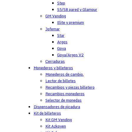
Step
S5/S8 pared y Glamour
GM Vending
Elite y premium
Jofemar
Star
Argos
Goya
Goya/Argos V2
Cerraduras
Monederos y billeteros
Monederos de cambio.
Lector de billetes
Recambios y piezas billetero
Recambios monederos
Selector de monedas
Dispensadores de picadura
Kit de billeteros
Kit GM Vending
Kit Azkoyen