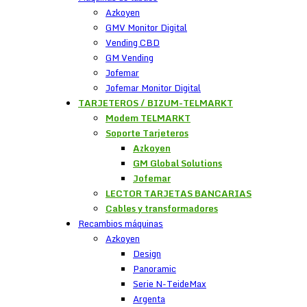
Azkoyen
GMV Monitor Digital
Vending CBD
GM Vending
Jofemar
Jofemar Monitor Digital
TARJETEROS / BIZUM-TELMARKT
Modem TELMARKT
Soporte Tarjeteros
Azkoyen
GM Global Solutions
Jofemar
LECTOR TARJETAS BANCARIAS
Cables y transformadores
Recambios máquinas
Azkoyen
Design
Panoramic
Serie N-TeideMax
Argenta